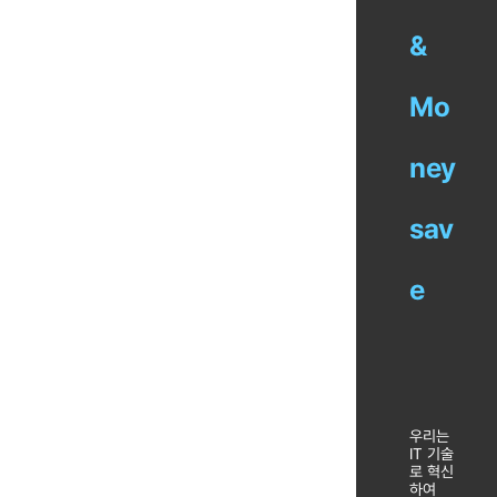
&
Mo
ney
sav
e
우리는
IT 기술
로 혁신
하여