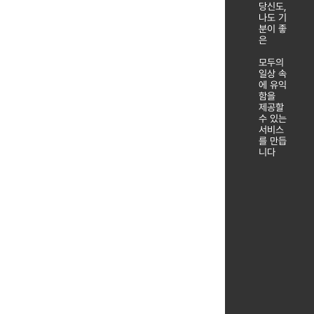
당신도,
나도 기
분이 좋
은
모두의
일상 속
에 유익
함을
제공할
수 있는
서비스
를 만듭
니다