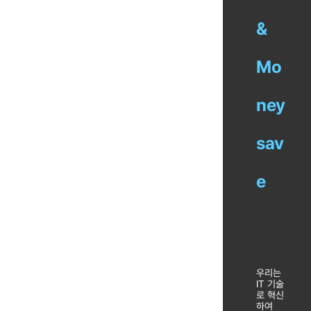
&
Mo
ney
sav
e
우리는
IT 기술
로 혁신
하여