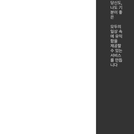
당신도,
나도 기
분이 좋
은
모두의
일상 속
에 유익
함을
제공할
수 있는
서비스
를 만듭
니다