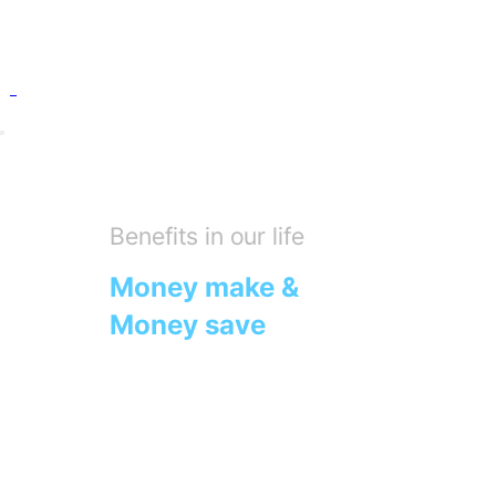
Benefits in our life
Money make &
Money save
우리는 IT 기술로 혁신하여
당신도, 나도 기분이 좋은
모두의 일상 속에 유익함을
제공할 수 있는 서비스를 만듭니다