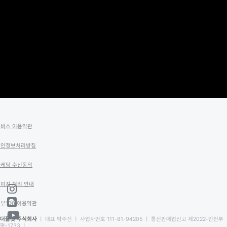
서비스 이용약관
개인정보처리방침
마케팅 수신동의
미지 처리 안내
부100 이용약관
더플랫 주식회사
ㅣ 대표 박주신 ㅣ 사업자번호 111-81-94205 ㅣ 통신판매업신고 제2022-인천부
평-1733 ㅣ