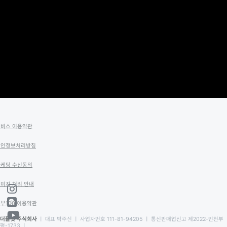
서비스 이용약관
개인정보처리방침
마케팅 수신동의
미지 처리 안내
부100 이용약관
더플랫 주식회사
ㅣ 대표 박주신 ㅣ 사업자번호 111-81-94205 ㅣ 통신판매업신고 제2022-인천부
평-1733 ㅣ