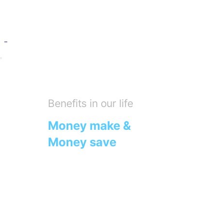
Benefits in our life
Money make &
Money save
우리는 IT 기술로 혁신하여
당신도, 나도 기분이 좋은
모두의 일상 속에 유익함을
제공할 수 있는 서비스를 만듭니다