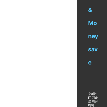
&
Mo
ney
sav
e
우리는
IT 기술
로 혁신
하여