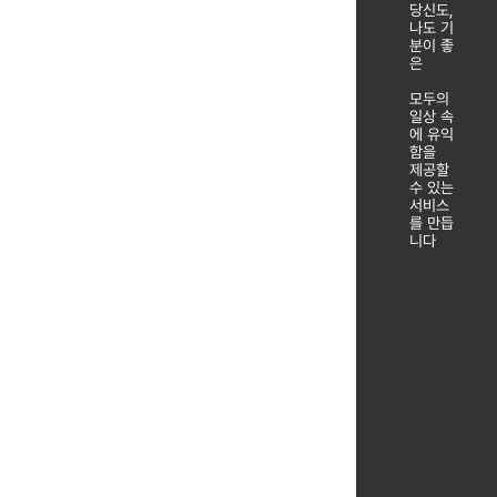
당신도,
나도 기
분이 좋
은
모두의
일상 속
에 유익
함을
제공할
수 있는
서비스
를 만듭
니다