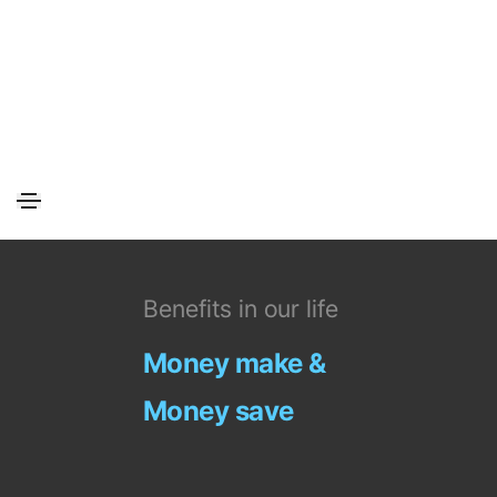
Benefits in our life
Money make &
Money save