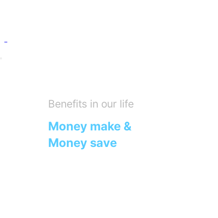
Benefits in our life
Money make &
Money save
우리는 IT 기술로 혁신하여
당신도, 나도 기분이 좋은
모두의 일상 속에 유익함을
제공할 수 있는 서비스를 만듭니다