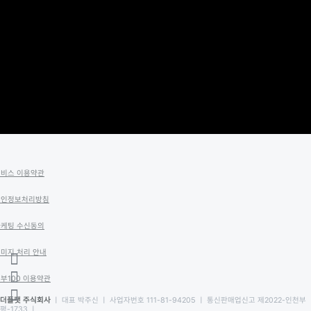
서비스 이용약관
개인정보처리방침
마케팅 수신동의
미지 처리 안내
부100 이용약관
더플랫 주식회사
ㅣ 대표 박주신 ㅣ 사업자번호 111-81-94205 ㅣ 통신판매업신고 제2022-인천부
평-1733 ㅣ