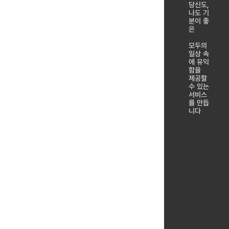
당신도,
나도 기
분이 좋
은
모두의
일상 속
에 유익
함을
제공할
수 있는
서비스
를 만듭
니다