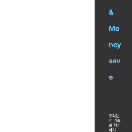
&
Mo
ney
sav
e
우리는
IT 기술
로 혁신
하여