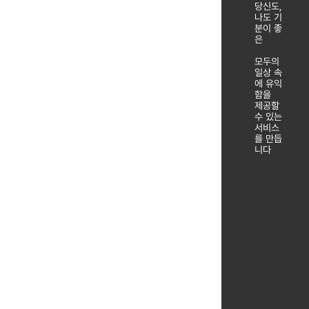
당신도,
나도 기
분이 좋
은
모두의
일상 속
에 유익
함을
제공할
수 있는
서비스
를 만듭
니다