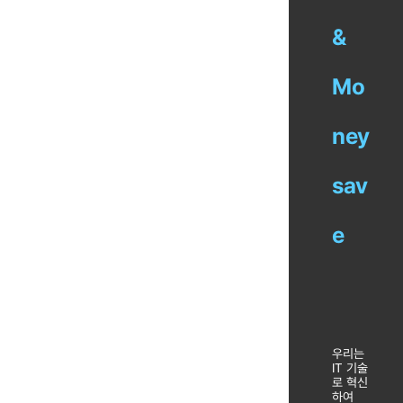
&
Mo
ney
sav
e
우리는
IT 기술
로 혁신
하여