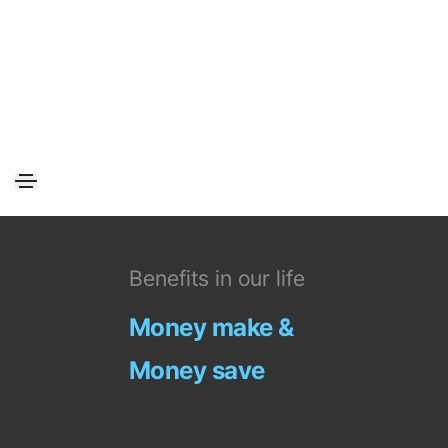
Benefits in our life
Money make &
Money save