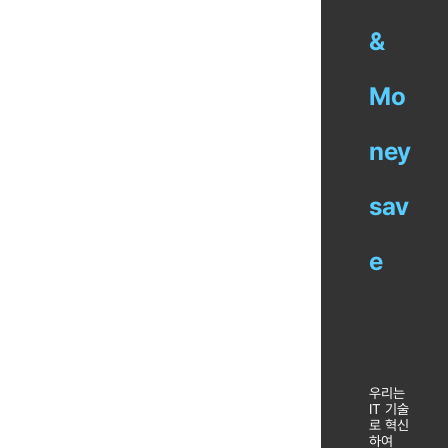
&
Mo
ney
sav
e
우리는
IT 기술
로 혁신
하여