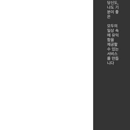
당신도,
나도 기
분이 좋
은
모두의
일상 속
에 유익
함을
제공할
수 있는
서비스
를 만듭
니다