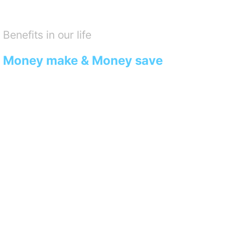
Benefits in our life
Money make & Money save
우리는 IT 기술로 혁신하여
당신도, 나도 기분이 좋은
모두의 일상 속에 유익함을
제공할 수 있는 서비스를 만듭니다