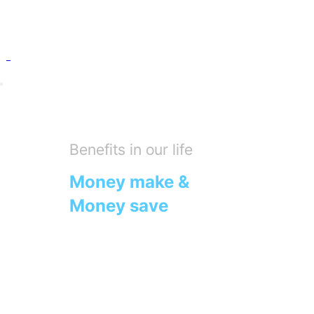
Benefits in our life
Money make &
Money save
우리는 IT 기술로 혁신하여
당신도, 나도 기분이 좋은
모두의 일상 속에 유익함을
제공할 수 있는 서비스를 만듭니다