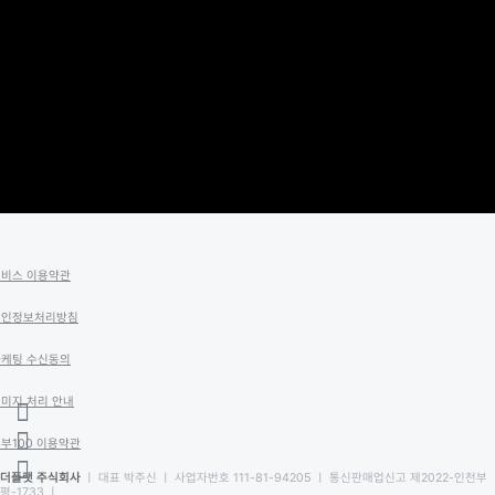
서비스 이용약관
개인정보처리방침
마케팅 수신동의
미지 처리 안내
부100 이용약관
더플랫 주식회사
ㅣ 대표 박주신 ㅣ 사업자번호 111-81-94205 ㅣ 통신판매업신고 제2022-인천부
평-1733 ㅣ