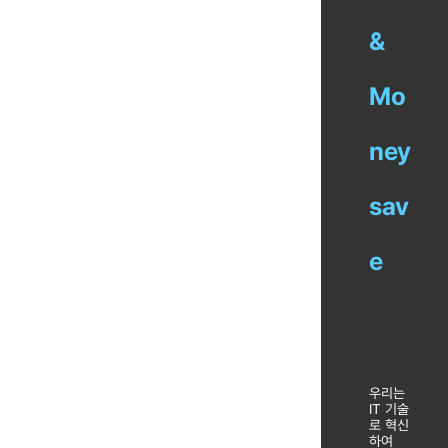
&
Mo
ney
sav
e
우리는
IT 기술
로 혁신
하여