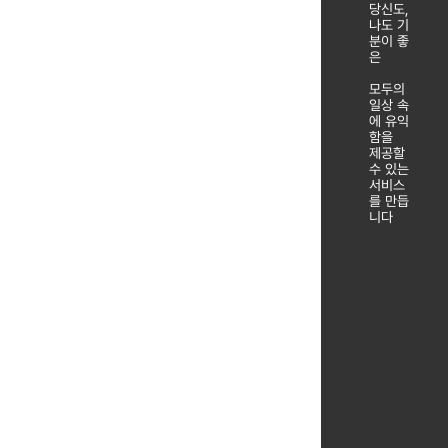
당신도,
나도 기
분이 좋
은
모두의
일상 속
에 유익
함을
제공할
수 있는
서비스
를 만듭
니다