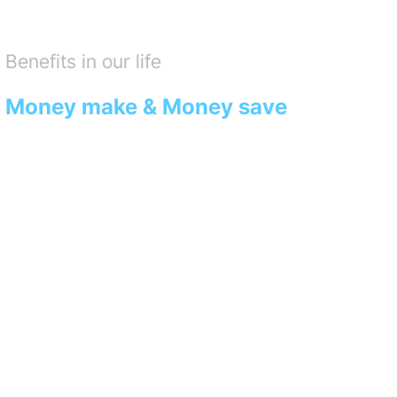
Benefits in our life
Money make & Money save
우리는 IT 기술로 혁신하여
당신도, 나도 기분이 좋은
모두의 일상 속에 유익함을
제공할 수 있는 서비스를 만듭니다