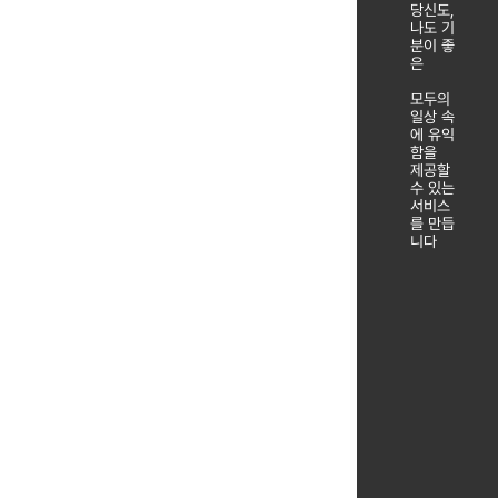
당신도,
나도 기
분이 좋
은
모두의
일상 속
에 유익
함을
제공할
수 있는
서비스
를 만듭
니다