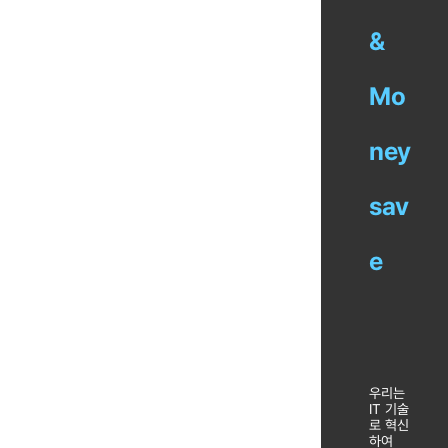
&
Mo
ney
sav
e
우리는
IT 기술
로 혁신
하여