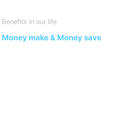
Benefits in our life
Money make & Money save
우리는 IT 기술로 혁신하여
당신도, 나도 기분이 좋은
모두의 일상 속에 유익함을
제공할 수 있는 서비스를 만듭니다