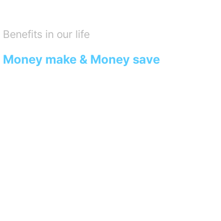
Benefits in our life
Money make & Money save
우리는 IT 기술로 혁신하여
당신도, 나도 기분이 좋은
모두의 일상 속에 유익함을
제공할 수 있는 서비스를 만듭니다